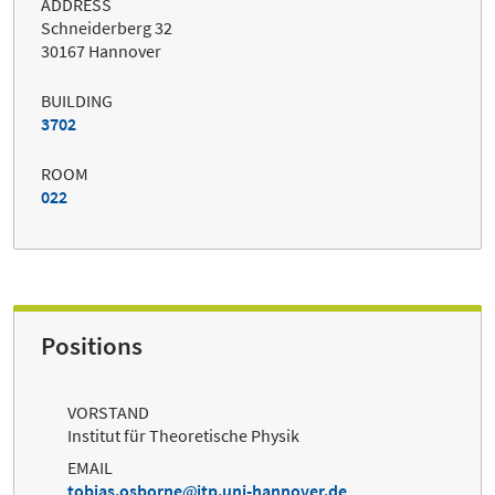
ADDRESS
Schneiderberg 32
30167 Hannover
BUILDING
3702
ROOM
022
Positions
VORSTAND
Institut für Theoretische Physik
EMAIL
tobias.osborne
itp.uni-hannover.de