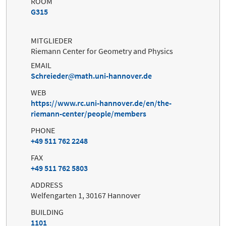
ROOM
G315
MITGLIEDER
Riemann Center for Geometry and Physics
EMAIL
Schreieder
math.uni-hannover.de
WEB
https://www.rc.uni-hannover.de/en/the-
riemann-center/people/members
PHONE
+49 511 762 2248
FAX
+49 511 762 5803
ADDRESS
Welfengarten 1, 30167 Hannover
BUILDING
1101