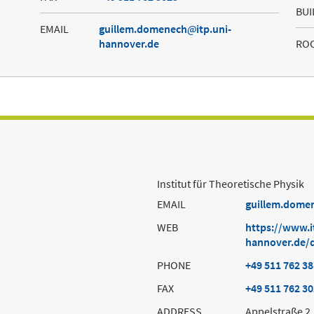
BUI
EMAIL
guillem.domenech
itp.uni-
hannover.de
RO
Institut für Theoretische Physik
EMAIL
guillem.dome
WEB
https://www.i
hannover.de/
PHONE
+49 511 762 3
FAX
+49 511 762 3
ADDRESS
Appelstraße 2