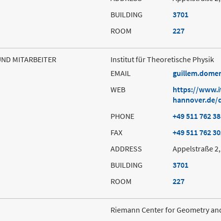
BUILDING
3701
ROOM
227
UND MITARBEITER
Institut für Theoretische Physik
EMAIL
guillem.dome
WEB
https://www.i
hannover.de/
PHONE
+49 511 762 3
FAX
+49 511 762 3
ADDRESS
Appelstraße 2
BUILDING
3701
ROOM
227
Riemann Center for Geometry an