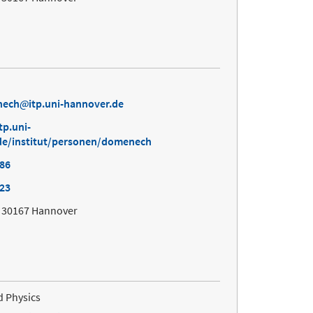
nech
itp.uni-hannover.de
tp.uni-
de/institut/personen/domenech
886
023
, 30167 Hannover
d Physics