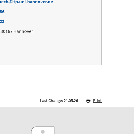
nech
itp.uni-hannover.de
886
023
, 30167 Hannover
Last Change: 21.05.26
Print