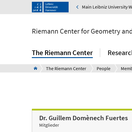
Main Leibniz University 
Riemann Center for Geometry and
The Riemann Center
Researc
The Riemann Center
People
Memb
Dr. Guillem Domènech Fuertes
Mitglieder