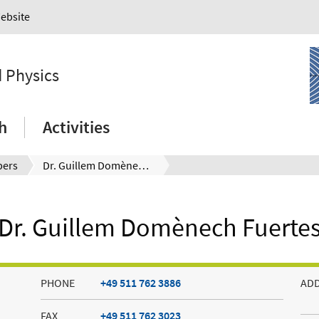
Website
 Physics
h
Activities
ers
Dr. Guillem Domènech Fuertes
Dr. Guillem Domènech Fuerte
PHONE
+49 511 762 3886
AD
FAX
+49 511 762 3023