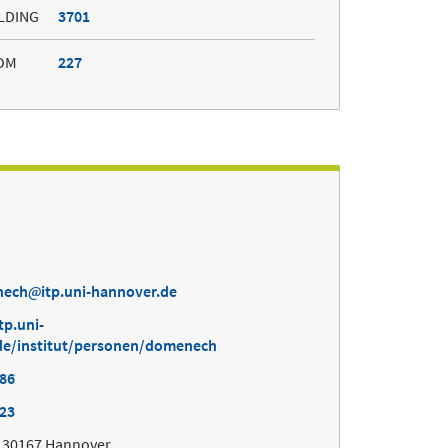
LDING
3701
OM
227
nech
itp.uni-hannover.de
tp.uni-
de/institut/personen/domenech
886
023
, 30167 Hannover